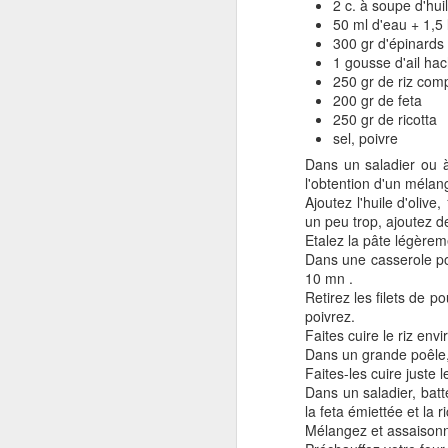
2 c. à soupe d'huil
50 ml d'eau + 1,5
300 gr d'épinards 
1 gousse d'ail ha
250 gr de riz comp
Gratin de patates
NOV
200 gr de feta
16
douces au boeuf et au
250 gr de ricotta
parmesan
sel, poivre
Je vous propose un gratin facile à
Dans un saladier ou à
réaliser à base de patates
l'obtention d'un mélang
douces.Cette recette provient du
Ajoutez l'huile d'olive
livre de Delphine Brun Gratins
un peu trop, ajoutez de 
Tians & Cie .
Etalez la pâte légèreme
Dans une casserole por
J
Pour 4 personnes:
10 mn .
Retirez les filets de 
400 gr de patates douces en fines
poivrez.
30
rondelles350 gr de boeuf haché1
Faites cuire le riz env
fa
oignon émincé2 c. à soupe de
Dans un grande poêle, 
he
crème fraîche90 gr de parmesan
Faites-les cuire juste 
râpéFaites cuire les rondelles de
Dans un saladier, batte
La
patates douces environ 10 mn à
la feta émiettée et la ri
po
l'eau bouillante salée.
Mélangez et assaison
s