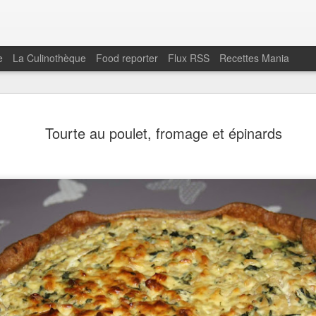
e
La Culinothèque
Food reporter
Flux RSS
Recettes Mania
Chips de s
FEB
Tourte au poulet, fromage et épinards
1
végétale
Une autre version de la tap
Instagram C'est meilleur q
sarrasin à servir à l'apéritif.
Pour la tapenade:
160 gr d'olives vertes dén
soupe d'huile d'olive1 gouss
fonction de la saison)Poivr
le bol d'un mini mixeur .
Mixez afin d'obtenir un mé