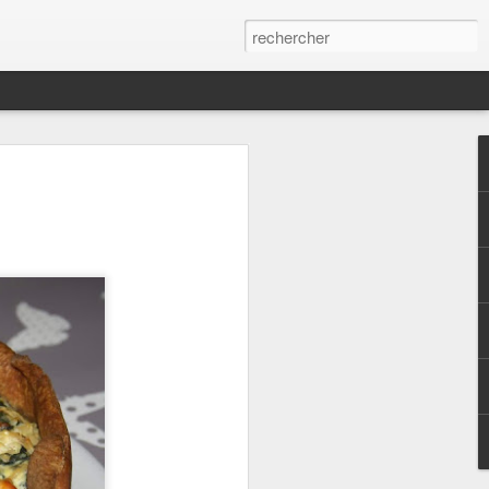
arrasin - Tapenade
enade que j'ai trouvé sur le compte
uand c'est bon accompagnée de chips de
oyautées40 gr de poudre d'amandes3 c. à
e d'ail2 branches de basilic frais ( en
e - Sel Ajoutez tous les ingrédients dans
lange homogène .