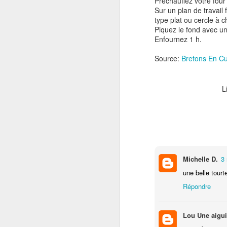
Préchauffez votre four
Pendant ce temps, faites revenir
Sur un plan de travail
Bi
le boeuf haché avec l'oignon dans
type plat ou cercle à c
O
une poêle huilée bien chaude.
Piquez le fond avec un
C
Enfournez 1 h.
le
Source:
Bretons En Cu
Il
L
P
8
t
Du
F
bo
Michelle D.
3
une belle tourt
J'
Répondre
m
av
Lou Une aigui