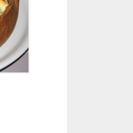
z au frais.
hauffez votre four à 200°C.
coupez les en rectangle.
 une plaque de cuisson .
on.
le .