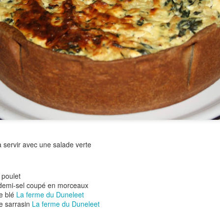
Versez dans un bol, réserve
Pour les chips de sarrasin:
6 galettes de sarrasin Préc
Empilez vos galettes et dé
Déposez vos rectangles sur
Enfournez 15 à 17 mn envir
Laissez refroidir sur une gril
à servir avec une salade verte
e poulet
 demi-sel coupé en morceaux
de blé
La ferme du Duneleet
de sarrasin
La ferme du Duneleet