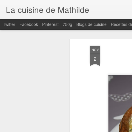
La cuisine de Mathilde
Twitter
Facebook
Pinterest
750g
Blogs de cuisine
Recettes d
NOV
2