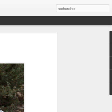
arrasin - Tapenade
enade que j'ai trouvé sur le compte
uand c'est bon accompagnée de chips de
oyautées40 gr de poudre d'amandes3 c. à
e d'ail2 branches de basilic frais ( en
e - Sel Ajoutez tous les ingrédients dans
lange homogène .