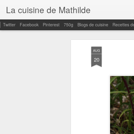
La cuisine de Mathilde
Twitter
Facebook
Pinterest
750g
Blogs de cuisine
Recettes d
AUG
20