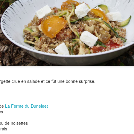
Versez dans un bol, réserve
Pour les chips de sarrasin:
6 galettes de sarrasin Préc
Empilez vos galettes et dé
Déposez vos rectangles sur
Enfournez 15 à 17 mn envir
Laissez refroidir sur une gril
urgette crue en salade et ce fût une bonne surprise.
 de
La Ferme du Duneleet
es
u de noisettes
rais