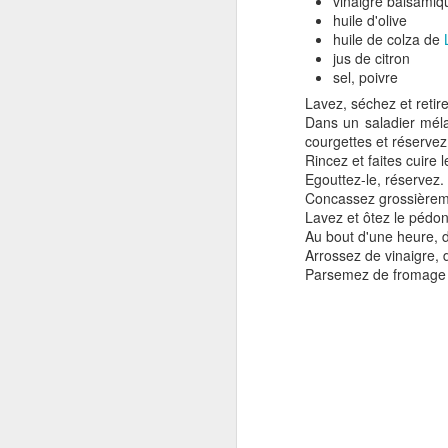
vinaigre balsamiq
huile d'olive
huile de colza de
jus de citron
sel, poivre
Gratin de patates
NOV
Lavez, séchez et retir
16
douces au boeuf et au
Dans un saladier mélan
parmesan
courgettes et réservez
Rincez et faites cuire
Je vous propose un gratin facile à
Egouttez-le, réservez.
réaliser à base de patates
Concassez grossièreme
douces.Cette recette provient du
Lavez et ôtez le pédon
livre de Delphine Brun Gratins
Au bout d'une heure, d
Tians & Cie .
Arrossez de vinaigre, d
J
Parsemez de fromage d
Pour 4 personnes:
400 gr de patates douces en fines
30
rondelles350 gr de boeuf haché1
fa
oignon émincé2 c. à soupe de
he
crème fraîche90 gr de parmesan
râpéFaites cuire les rondelles de
La
patates douces environ 10 mn à
po
l'eau bouillante salée.
s