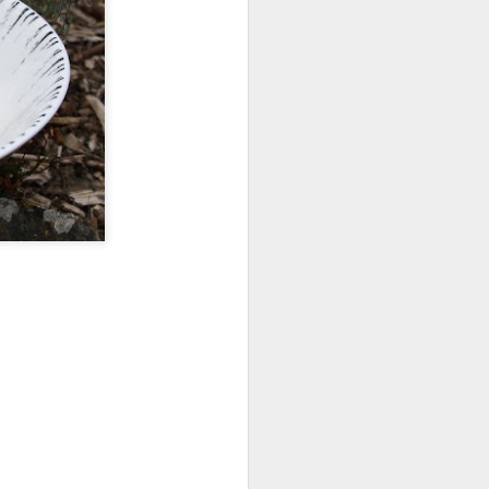
z au frais.
hauffez votre four à 200°C.
coupez les en rectangle.
 une plaque de cuisson .
on.
le .