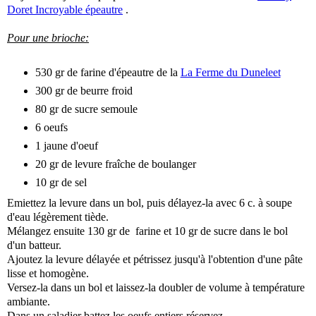
Doret Incroyable épeautre
.
Pour une brioche:
530 gr de farine d'épeautre de la
La Ferme du Duneleet
300 gr de beurre froid
80 gr de sucre semoule
6 oeufs
1 jaune d'oeuf
20 gr de levure fraîche de boulanger
10 gr de sel
Emiettez la levure dans un bol, puis délayez-la avec 6 c. à soupe
d'eau légèrement tiède.
Mélangez ensuite 130 gr de farine et 10 gr de sucre dans le bol
d'un batteur.
Ajoutez la levure délayée et pétrissez jusqu'à l'obtention d'une pâte
lisse et homogène.
Versez-la dans un bol et laissez-la doubler de volume à température
ambiante.
Dans un saladier battez les oeufs entiers réservez.