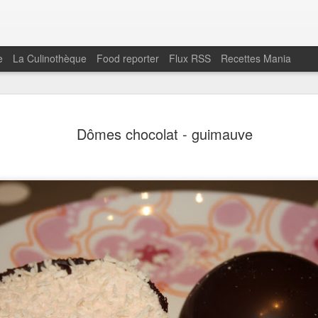
e
La Culinothèque
Food reporter
Flux RSS
Recettes Mania
Chips de s
FEB
Dômes chocolat - guimauve
1
végétale
Une autre version de la tap
Instagram C'est meilleur q
sarrasin à servir à l'apéritif.
Pour la tapenade:
160 gr d'olives vertes dén
soupe d'huile d'olive1 gouss
fonction de la saison)Poivr
le bol d'un mini mixeur .
Mixez afin d'obtenir un mé