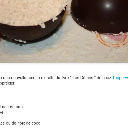
Versez dans un bol, réserve
Pour les chips de sarrasin:
6 galettes de sarrasin Préc
Empilez vos galettes et dé
Déposez vos rectangles sur
Enfournez 15 à 17 mn envir
Laissez refroidir sur une gril
e une nouvelle recette extraite du livre " Les Dômes " de chez
Tupperw
pprécier.
 noir ou au lait
ve
ace ou de noix de coco