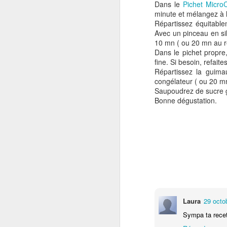
Dans le
Pichet Micro
minute et mélangez à l
Répartissez équitabl
Avec un pinceau en si
10 mn ( ou 20 mn au ré
Gratin de patates
NOV
Dans le pichet propre
16
douces au boeuf et au
fine. Si besoin, refait
parmesan
Répartissez la guima
congélateur ( ou 20 mn
Je vous propose un gratin facile à
Saupoudrez de sucre g
réaliser à base de patates
Bonne dégustation.
douces.Cette recette provient du
livre de Delphine Brun Gratins
Tians & Cie .
J
Pour 4 personnes:
400 gr de patates douces en fines
30
rondelles350 gr de boeuf haché1
fa
oignon émincé2 c. à soupe de
he
crème fraîche90 gr de parmesan
râpéFaites cuire les rondelles de
Laura
29 octo
La
patates douces environ 10 mn à
po
Sympa ta recet
l'eau bouillante salée.
s