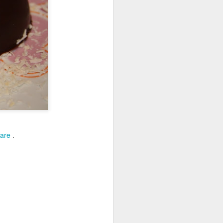
z au frais.
hauffez votre four à 200°C.
coupez les en rectangle.
 une plaque de cuisson .
on.
le .
are
.