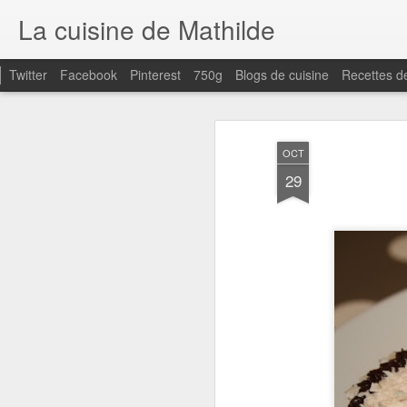
La cuisine de Mathilde
Twitter
Facebook
Pinterest
750g
Blogs de cuisine
Recettes d
OCT
29