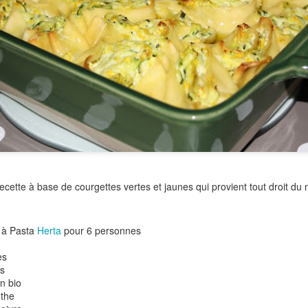
Versez dans un bol, réserve
Pour les chips de sarrasin:
6 galettes de sarrasin Préc
Empilez vos galettes et dé
Déposez vos rectangles sur
Enfournez 15 à 17 mn envir
Laissez refroidir sur une gril
cette à base de courgettes vertes et jaunes qui provient tout droit d
 à Pasta
Herta
pour 6 personnes
es
es
on bio
nthe