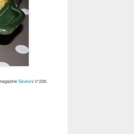
z au frais.
hauffez votre four à 200°C.
coupez les en rectangle.
 une plaque de cuisson .
on.
le .
u magazine
Saveurs
n°230.