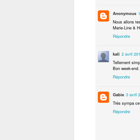
Anonymous
1
O
Nous allons tes
Marie-Line & H
b
Répondre
Po
kali
2 avril 20
3 
Tellement simp
po
Bon week-end.
ré
Répondre
Da
M
fa
Gabie
3 avril
Ré
Très sympa cet
Ce
Répondre
In
1
d'