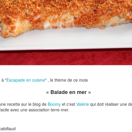
Versez dans un bol, réserve
Pour les chips de sarrasin:
6 galettes de sarrasin Préc
Empilez vos galettes et dé
Déposez vos rectangles sur
Enfournez 15 à 17 mn envir
Laissez refroidir sur une gril
 à "
Escapade en cuisine
" , le thème de ce mois
« Balade en mer »
une recette sur le blog de
Boomy
et c'est
Valérie
qui doit réaliser une d
 facile avec une association terre-mer.
cabillaud