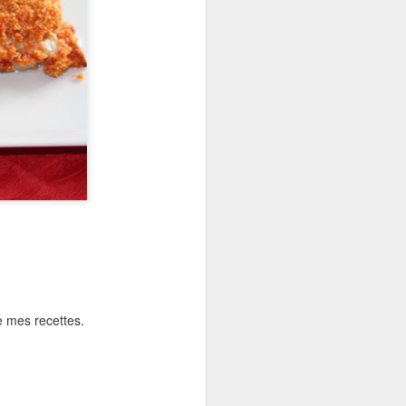
z au frais.
hauffez votre four à 200°C.
coupez les en rectangle.
 une plaque de cuisson .
on.
le .
e mes recettes.