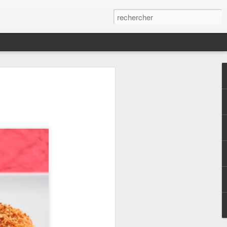
arrasin - Tapenade
enade que j'ai trouvé sur le compte
uand c'est bon accompagnée de chips de
oyautées40 gr de poudre d'amandes3 c. à
e d'ail2 branches de basilic frais ( en
e - Sel Ajoutez tous les ingrédients dans
lange homogène .