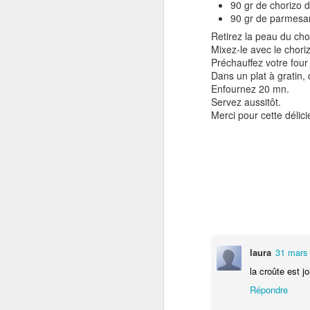
90 gr de chorizo 
90 gr de parmesa
Retirez la peau du cho
Mixez-le avec le chori
Gratin de patates
Préchauffez votre four
NOV
Dans un plat à gratin,
16
douces au boeuf et au
Enfournez 20 mn.
parmesan
Servez aussitôt.
Je vous propose un gratin facile à
Merci pour cette délici
réaliser à base de patates
douces.Cette recette provient du
livre de Delphine Brun Gratins
Tians & Cie .
J
Pour 4 personnes:
400 gr de patates douces en fines
30
rondelles350 gr de boeuf haché1
fa
oignon émincé2 c. à soupe de
he
laura
31 mars
crème fraîche90 gr de parmesan
râpéFaites cuire les rondelles de
la croûte est j
La
patates douces environ 10 mn à
po
Répondre
l'eau bouillante salée.
s