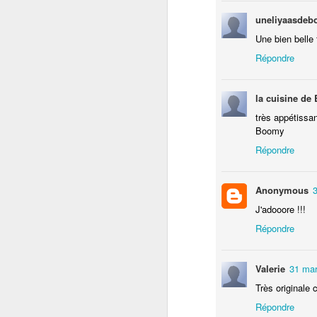
Pendant ce temps, faites revenir
Bi
uneliyaasdeb
le boeuf haché avec l'oignon dans
O
Une bien belle 
une poêle huilée bien chaude.
C
Répondre
le
la cuisine de
Il
très appétissan
P
Boomy
Répondre
8
t
Du
F
Anonymous
bo
J'adooore !!!
Répondre
J'
m
Valerie
31 mar
av
Très originale 
Répondre