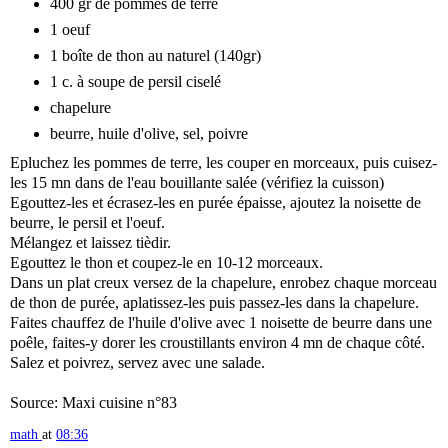
400 gr de pommes de terre
1 oeuf
1 boîte de thon au naturel (140gr)
1 c. à soupe de persil ciselé
chapelure
beurre, huile d'olive, sel, poivre
Epluchez les pommes de terre, les couper en morceaux, puis cuisez-
les 15 mn dans de l'eau bouillante salée (vérifiez la cuisson)
Egouttez-les et écrasez-les en purée épaisse, ajoutez la noisette de
beurre, le persil et l'oeuf.
Mélangez et laissez tièdir.
Egouttez le thon et coupez-le en 10-12 morceaux.
Dans un plat creux versez de la chapelure, enrobez chaque morceau
de thon de purée, aplatissez-les puis passez-les dans la chapelure.
Faites chauffez de l'huile d'olive avec 1 noisette de beurre dans une
poêle, faites-y dorer les croustillants environ 4 mn de chaque côté.
Salez et poivrez, servez avec une salade.
Source: Maxi cuisine n°83
math
at
08:36