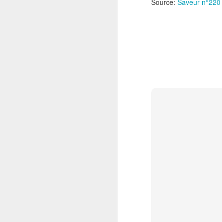
Source:
Saveur n°220
Gratin de patates
NOV
16
douces au boeuf et au
parmesan
Je vous propose un gratin facile à
réaliser à base de patates
douces.Cette recette provient du
livre de Delphine Brun Gratins
Tians & Cie .
J
Pour 4 personnes:
400 gr de patates douces en fines
30
rondelles350 gr de boeuf haché1
fa
oignon émincé2 c. à soupe de
he
crème fraîche90 gr de parmesan
râpéFaites cuire les rondelles de
La
patates douces environ 10 mn à
po
l'eau bouillante salée.
s