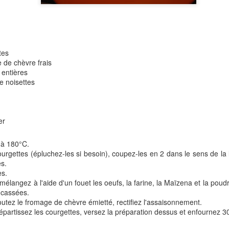
Versez dans un bol, réserve
Pour les chips de sarrasin:
6 galettes de sarrasin Préc
tes
 de chèvre frais
Empilez vos galettes et dé
 entières
e noisettes
Déposez vos rectangles sur
Enfournez 15 à 17 mn envir
er
Laissez refroidir sur une gril
 à 180°C.
urgettes (épluchez-les si besoin), coupez-les en 2 dans le sens de la 
ès.
es.
élangez à l'aide d'un fouet les oeufs, la farine, la Maïzena et la poudr
oncassées.
utez le fromage de chèvre émietté, rectifiez l'assaisonnement.
répartissez les courgettes, versez la préparation dessus et enfournez 3