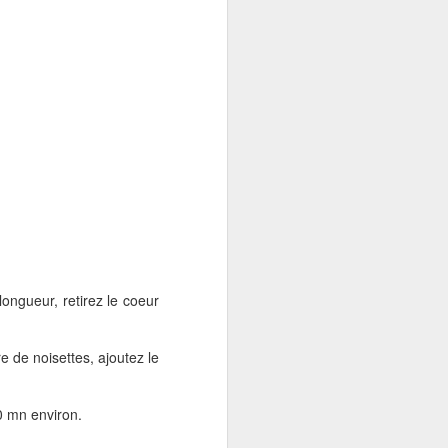
z au frais.
hauffez votre four à 200°C.
coupez les en rectangle.
 une plaque de cuisson .
on.
le .
longueur, retirez le coeur
e de noisettes, ajoutez le
0 mn environ.