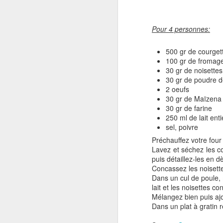
Pour 4 personnes:
500 gr de courget
100 gr de fromage
30 gr de noisettes
30 gr de poudre d
2 oeufs
30 gr de Maïzena
30 gr de farine
250 ml de lait enti
sel, poivre
Préchauffez votre four
Lavez et séchez les co
puis détaillez-les en d
Concassez les noisett
Dans un cul de poule, m
lait et les noisettes c
Mélangez bien puis ajo
Dans un plat à gratin 