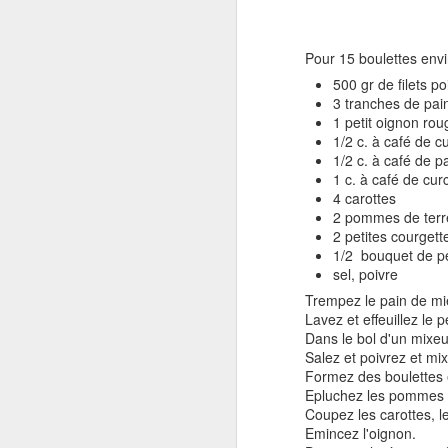
Pour 15 boulettes envi
500 gr de filets p
3 tranches de pai
1 petit oignon rou
1/2 c. à café de 
1/2 c. à café de p
1 c. à café de cu
4 carottes
2 pommes de terr
2 petites courgett
1/2 bouquet de per
sel, poivre
Trempez le pain de mie
Lavez et effeuillez le pe
Dans le bol d'un mixeur
Salez et poivrez et mix
Formez des boulettes e
Epluchez les pommes de
Coupez les carottes, l
Emincez l'oignon.