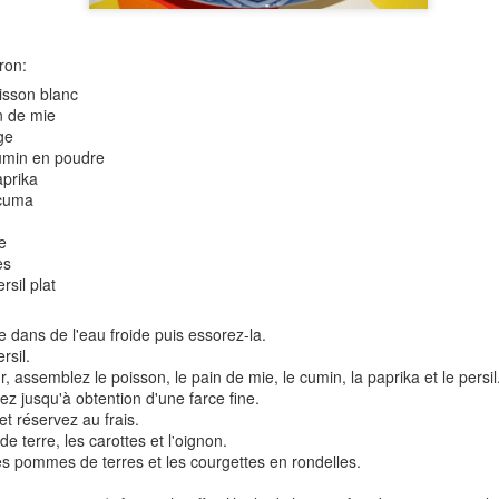
Versez dans un bol, réserve
ron:
Pour les chips de sarrasin:
oisson blanc
6 galettes de sarrasin Préc
n de mie
ge
Empilez vos galettes et dé
cumin en poudre
aprika
Déposez vos rectangles sur
rcuma
Enfournez 15 à 17 mn envir
e
es
Laissez refroidir sur une gril
sil plat
 dans de l'eau froide puis essorez-la.
rsil.
, assemblez le poisson, le pain de mie, le cumin, la paprika et le persil
ez jusqu'à obtention d'une farce fine.
t réservez au frais.
 terre, les carottes et l'oignon.
es pommes de terres et les courgettes en rondelles.