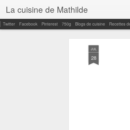
La cuisine de Mathilde
Twitter
Facebook
Pinterest
750g
Blogs de cuisine
Recettes d
JUL
28