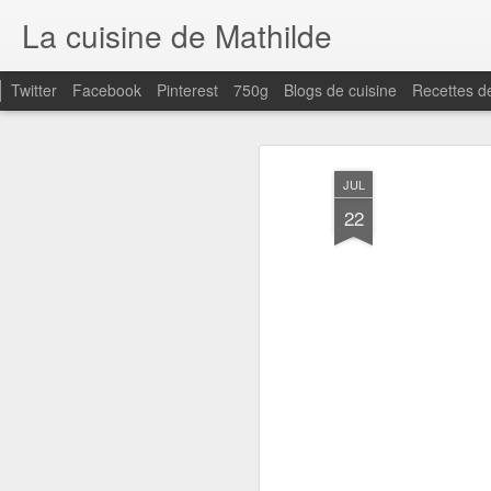
La cuisine de Mathilde
Twitter
Facebook
Pinterest
750g
Blogs de cuisine
Recettes d
JUL
22