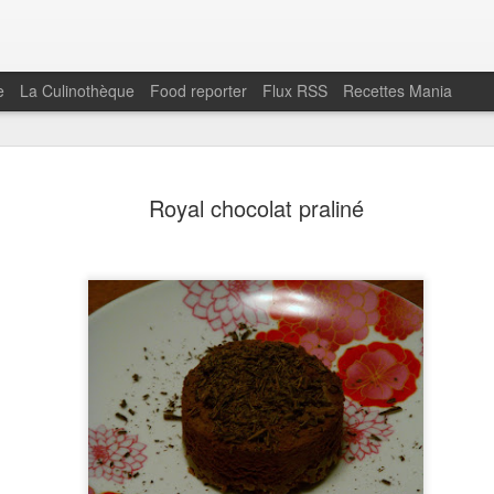
e
La Culinothèque
Food reporter
Flux RSS
Recettes Mania
Chips de s
FEB
Royal chocolat praliné
1
végétale
Une autre version de la tap
Instagram C'est meilleur q
sarrasin à servir à l'apéritif.
Pour la tapenade:
160 gr d'olives vertes dén
soupe d'huile d'olive1 gouss
fonction de la saison)Poivr
le bol d'un mini mixeur .
Mixez afin d'obtenir un mé