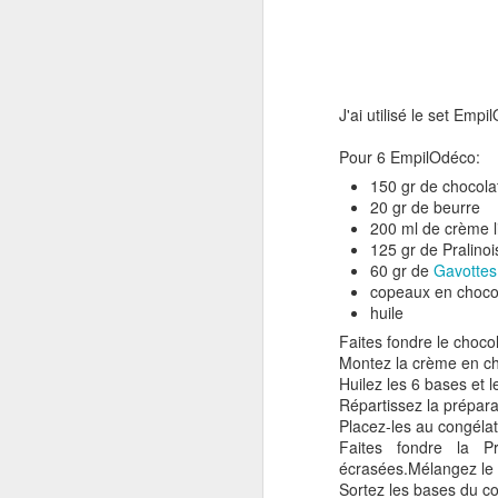
J'ai utilisé le set Emp
Pour 6 EmpilOdéco:
150 gr de chocolat
20 gr de beurre
200 ml de crème li
125 gr de Pralinoi
60 gr de
Gavottes
copeaux en choco
huile
Faites fondre le choco
Montez la crème en cha
Huilez les 6 bases et 
Répartissez la préparat
Placez-les au congélat
Faites fondre la Pr
écrasées.Mélangez le 
Sortez les bases du co