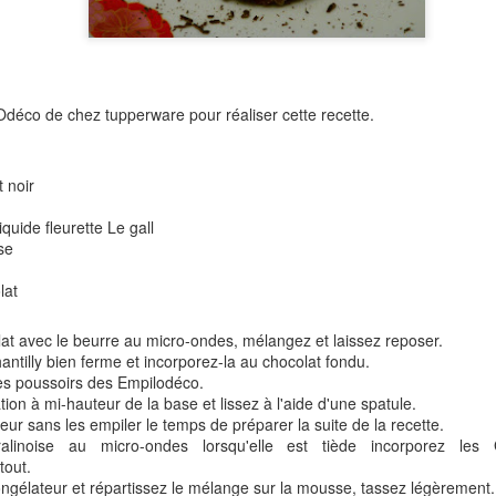
Versez dans un bol, réserve
Pour les chips de sarrasin:
ilOdéco de chez tupperware pour réaliser cette recette.
6 galettes de sarrasin Préc
Empilez vos galettes et dé
 noir
Déposez vos rectangles sur
quide fleurette Le gall
Enfournez 15 à 17 mn envir
se
Laissez refroidir sur une gril
lat
lat avec le beurre au micro-ondes, mélangez et laissez reposer.
ntilly bien ferme et incorporez-la au chocolat fondu.
les poussoirs des Empilodéco.
ion à mi-hauteur de la base et lissez à l'aide d'une spatule.
eur sans les empiler le temps de préparer la suite de la recette.
alinoise au micro-ondes lorsqu'elle est tiède incorporez les 
tout.
ngélateur et répartissez le mélange sur la mousse, tassez légèrement.