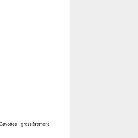
z au frais.
hauffez votre four à 200°C.
coupez les en rectangle.
 une plaque de cuisson .
on.
le .
Gavottes grossièrement