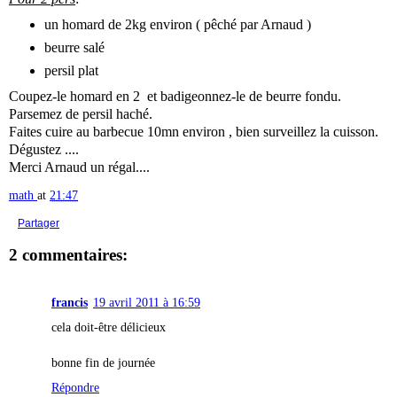
un homard de 2kg environ ( pêché par Arnaud )
beurre salé
persil plat
Coupez-le homard en 2 et badigeonnez-le de beurre fondu.
Parsemez de persil haché.
Faites cuire au barbecue 10mn environ , bien surveillez la cuisson.
Dégustez ....
Merci Arnaud un régal....
math
at
21:47
Partager
2 commentaires:
francis
19 avril 2011 à 16:59
cela doit-être délicieux
bonne fin de journée
Répondre