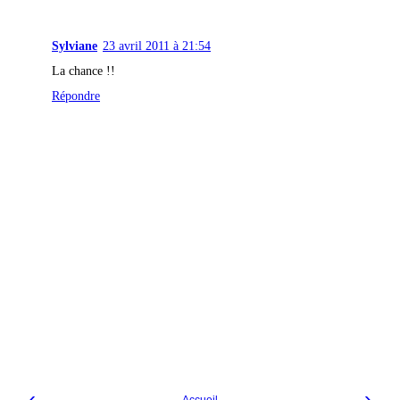
Sylviane
23 avril 2011 à 21:54
La chance !!
Répondre
‹
›
Accueil